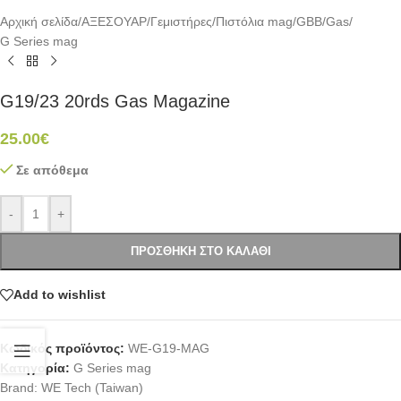
Αρχική σελίδα
/
ΑΞΕΣΟΥΑΡ
/
Γεμιστήρες
/
Πιστόλια mag
/
GBB/Gas
/
G Series mag
G19/23 20rds Gas Magazine
25.00
€
Σε απόθεμα
-
+
ΠΡΟΣΘΉΚΗ ΣΤΟ ΚΑΛΆΘΙ
Add to wishlist
Κωδικός προϊόντος:
WE-G19-MAG
Κατηγορία:
G Series mag
Brand:
WE Tech (Taiwan)