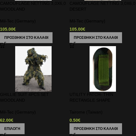
CAMOUFLAGE NETTING 3,0X6,0
CAMOUFLAGE NETTING 3,0X6,0
WOODLAND
DESERT
Mil-Tec (Germany)
Mil-Tec (Germany)
105.00
€
105.00
€
ΠΡΟΣΘΉΚΗ ΣΤΟ ΚΑΛΆΘΙ
ΠΡΟΣΘΉΚΗ ΣΤΟ ΚΑΛΆΘΙ
GHILLIE SUIT 4PCS SET
UTILITY PATCH- THIN
WOODLAND
RECTANGLE SHAPE
Mil-Tec (Germany)
Tairome (Taiwan)
62.00
€
0.50
€
ΕΠΙΛΟΓΉ
ΠΡΟΣΘΉΚΗ ΣΤΟ ΚΑΛΆΘΙ