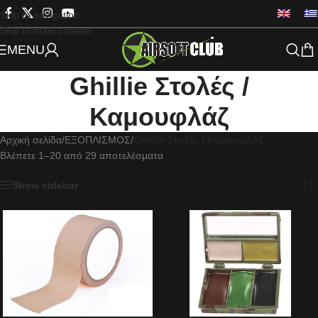
Skip to navigation
Skip to main content
MENU
Ghillie Στολές /
Καμουφλάζ
Αρχική σελίδα
/
ΕΞΟΠΛΙΣΜΟΣ
/
Ghillie Στολές / Καμουφλάζ
Βλέπετε 1–20 από 29 αποτελέσματα
Show sidebar