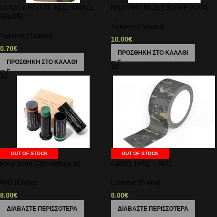
UTILITY PATCH- RECTANGLE
MILITARY MESH SCARF (TAN)
SHAPE
Tairome (Taiwan)
Tairome (Taiwan)
10.00
€
0.70
€
ΠΡΟΣΘΉΚΗ ΣΤΟ ΚΑΛΆΘΙ
ΠΡΟΣΘΉΚΗ ΣΤΟ ΚΑΛΆΘΙ
OUT OF STOCK
OUT OF STOCK
Face paint Camouflage kit
CAMO TAPE – ACU
MIC (China)
Element (China)
8.00
€
8.00
€
ΔΙΑΒΆΣΤΕ ΠΕΡΙΣΣΌΤΕΡΑ
ΔΙΑΒΆΣΤΕ ΠΕΡΙΣΣΌΤΕΡΑ