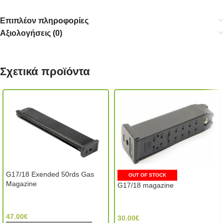
Επιπλέον πληροφορίες
Αξιολογήσεις (0)
Σχετικά προϊόντα
G17/18 Exended 50rds Gas
OUT OF STOCK
Magazine
G17/18 magazine
WE Tech (Taiwan)
Tokyo Marui (Japan)
47.00
€
30.00
€