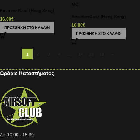
MC
EmersonGear (Hong Kong)
EmersonGear (Hong Kong)
16.00
€
16.00
€
ΠΡΟΣΘΉΚΗ ΣΤΟ ΚΑΛΆΘΙ
ΠΡΟΣΘΉΚΗ ΣΤΟ ΚΑΛΆΘΙ
1
2
3
4
…
14
15
16
→
Ωράριο Καταστήματος
Δε: 10.00 - 15.30