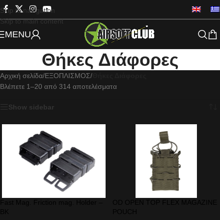
Skip to navigation
Skip to main content
MENU
Θήκες Διάφορες
Αρχική σελίδα
/
ΕΞΟΠΛΙΣΜΟΣ
/
Θήκες Διάφορες
Βλέπετε 1–20 από 314 αποτελέσματα
Show sidebar
Fast Mag. Friction mag. Holder –
OD OPEN TOP FLEX MAGAZINE
BK
POUCH