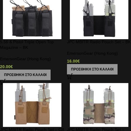
5.56 & Pistol Triple Open Top
JPC MBITR Radio Pouch Set – BK
Magazine – BK
EmersonGear (Hong Kong)
EmersonGear (Hong Kong)
16.00
€
20.00
€
ΠΡΟΣΘΉΚΗ ΣΤΟ ΚΑΛΆΘΙ
ΠΡΟΣΘΉΚΗ ΣΤΟ ΚΑΛΆΘΙ
JPC MBITR Radio Pouch Set – CB
JPC MBITR Radio Pouch Set –