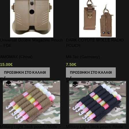
Universal Double Magazine Pouch
DARK COYOTE MOLLE RADIO
– FDE
POUCH
AMOMAX (China)
Mil-Tec (Germany)
15.00
€
7.50
€
ΠΡΟΣΘΉΚΗ ΣΤΟ ΚΑΛΆΘΙ
ΠΡΟΣΘΉΚΗ ΣΤΟ ΚΑΛΆΘΙ
Military Light Stick pouch /Molle –
Military Light Stick pouch /Molle –