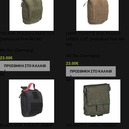
OD IFAK POUCH LASER CUT
DARK COYOTE IFAK POUCH
(Individual First Aid Kit)
LASER CUT (Individual First Aid
Kit)
Mil-Tec (Germany)
Mil-Tec (Germany)
23.00
€
23.00
€
ΠΡΟΣΘΉΚΗ ΣΤΟ ΚΑΛΆΘΙ
ΠΡΟΣΘΉΚΗ ΣΤΟ ΚΑΛΆΘΙ
BLACK IFAK POUCH LASER
OD EMPTY SHELL POUCH