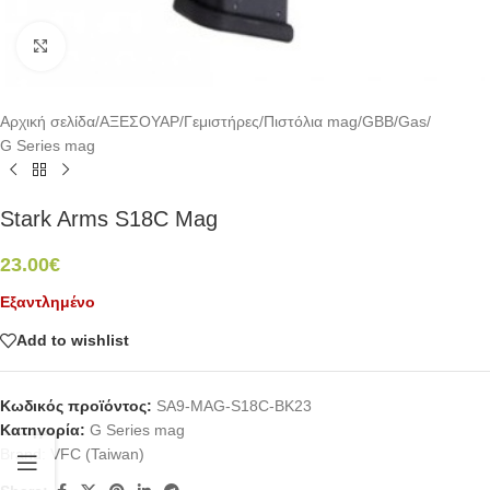
Click to enlarge
Αρχική σελίδα
/
ΑΞΕΣΟΥΑΡ
/
Γεμιστήρες
/
Πιστόλια mag
/
GBB/Gas
/
G Series mag
Stark Arms S18C Mag
23.00
€
Εξαντλημένο
Add to wishlist
Κωδικός προϊόντος:
SA9-MAG-S18C-BK23
Κατηγορία:
G Series mag
Brand:
VFC (Taiwan)