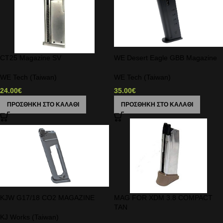
CT25 Magazine SV
WE Desert Eagle GBB Magazine
WE Tech (Taiwan)
WE Tech (Taiwan)
24.00
€
35.00
€
ΠΡΟΣΘΉΚΗ ΣΤΟ ΚΑΛΆΘΙ
ΠΡΟΣΘΉΚΗ ΣΤΟ ΚΑΛΆΘΙ
KJW G17/18 CO2 MAGAZINE
MAG FOR XDM 3.8 COMPACT
TAN
KJ Works (Taiwan)