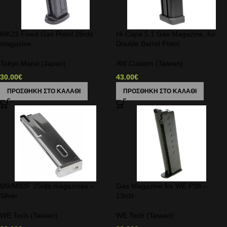
MK23 Fixed Gas Pistol 28rds
Hi-Capa 5.1 Gas Magazine, for
magazine
Double Barrel Pistol
Tokyo Marui (Japan)
AW Custom (Taiwan)
30.00
€
43.00
€
ΠΡΟΣΘΉΚΗ ΣΤΟ ΚΑΛΆΘΙ
ΠΡΟΣΘΉΚΗ ΣΤΟ ΚΑΛΆΘΙ
M9/M92F 25rds magazines –
Gas Magazine for WE P38 –
Silver
13rds
WE Tech (Taiwan)
WE Tech (Taiwan)