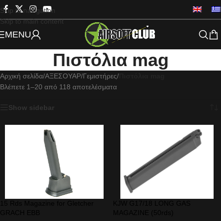
Skip to navigation
Skip to main content
MENU
Πιστόλια mag
Αρχική σελίδα
/
ΑΞΕΣΟΥΑΡ
/
Γεμιστήρες
/
Πιστόλια mag
Βλέπετε 1–20 από 118 αποτελέσματα
Show sidebar
15 Rds Magazine for Gletcher
KJW G17/18 LONG GAS
GRACH EBB
MAGAZINE (50rds)