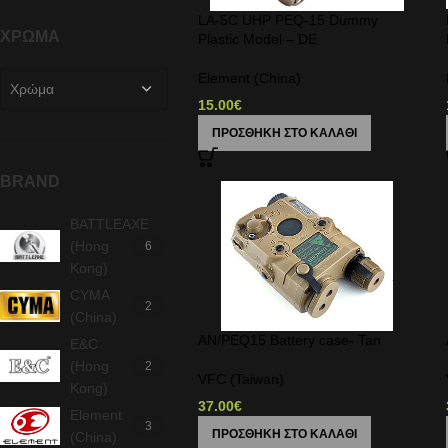
LA-5C UHP PEQ-15 Dummy
ΧΡΏΜΑ
Plastic Model – DE
Element (China)
Χρώμα
15.00
€
ΠΡΟΣΘΉΚΗ ΣΤΟ ΚΑΛΆΘΙ
BRAND
BATTLEAXE
(Hong
6
Kong)
CYMA
2
(China)
AN/PEQ15 Battery case- Tan
E&C
(Hong
2
VFC (Taiwan)
Kong)
37.00
€
Element
3
ΠΡΟΣΘΉΚΗ ΣΤΟ ΚΑΛΆΘΙ
(China)