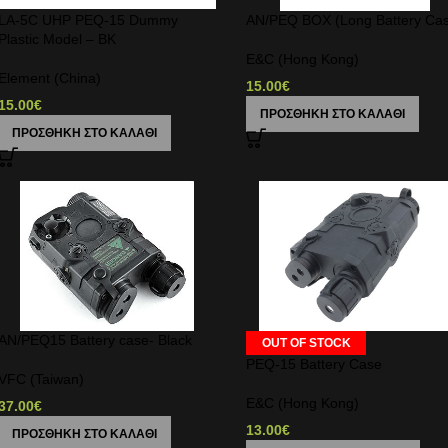
LA-5C UHP PEQ-15 Dummy
AN/PEQ BOX (Long Battery Ca
Plastic Model – BK
E&C (Hong Kong)
Element (China)
15.00
€
15.00
€
ΠΡΟΣΘΉΚΗ ΣΤΟ ΚΑΛΆΘΙ
ΠΡΟΣΘΉΚΗ ΣΤΟ ΚΑΛΆΘΙ
AN/PEQ15 Battery case- Black
OUT OF STOCK
PEQ-15 Battery Case
VFC (Taiwan)
E&C (Hong Kong)
37.00
€
13.00
€
ΠΡΟΣΘΉΚΗ ΣΤΟ ΚΑΛΆΘΙ