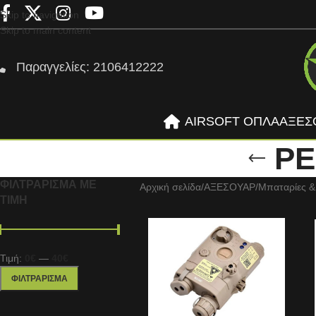
Skip to navigation
Skip to main content
Παραγγελίες: 2106412222
AIRSOFT ΟΠΛΑ
ΑΞΕΣ
PE
ΦΙΛΤΡΆΡΙΣΜΑ ΜΕ
Αρχική σελίδα
/
ΑΞΕΣΟΥΑΡ
/
Μπαταρίες &
ΤΙΜΉ
Τιμή:
0€
—
40€
ΦΙΛΤΡΆΡΙΣΜΑ