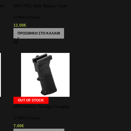
se)
MP5 PEQ Style Battery Case
CYMA (China)
11.00
€
ΠΡΟΣΘΉΚΗ ΣΤΟ ΚΑΛΆΘΙ
OUT OF STOCK
MP5 Battery Storage Foregrip
CYMA (China)
7.00
€