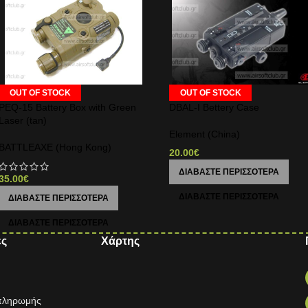
OUT OF STOCK
OUT OF STOCK
PEQ-15 Battery Box with Green
DBAL-I Bettery Case
Laser (tan)
Element (China)
BATTLEAXE (Hong Kong)
20.00
€
ΔΙΑΒΆΣΤΕ ΠΕΡΙΣΣΌΤΕΡΑ
35.00
€
ΔΙΑΒΆΣΤΕ ΠΕΡΙΣΣΌΤΕΡΑ
ες
Χάρτης
 πληρωμής