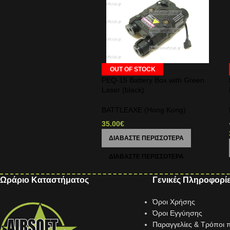
OUT OF STOCK
PEQ-15 Battery Box with Green
Laser (black)
BATTLEAXE (Hong Kong)
35.00
€
ΔΙΑΒΆΣΤΕ ΠΕΡΙΣΣΌΤΕΡΑ
Ωράριο Καταστήματος
Γενικές Πληροφορί
Όροι Χρήσης
Όροι Εγγύησης
Παραγγελίες & Τρόποι