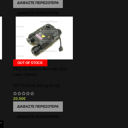
ΔΙΑΒΆΣΤΕ ΠΕΡΙΣΣΌΤΕΡΑ
OUT OF STOCK
PEQ-15 Battery Box with Red
Laser (black)
BATTLEAXE (Hong Kong)
20.00
€
ΔΙΑΒΆΣΤΕ ΠΕΡΙΣΣΌΤΕΡΑ