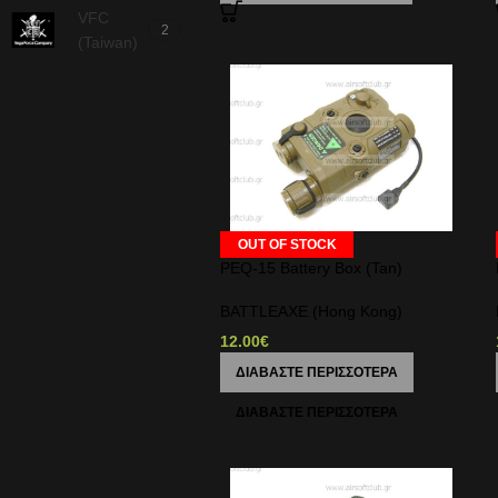
VFC
2
(Taiwan)
OUT OF STOCK
PEQ-15 Battery Box (Tan)
BATTLEAXE (Hong Kong)
12.00
€
ΔΙΑΒΆΣΤΕ ΠΕΡΙΣΣΌΤΕΡΑ