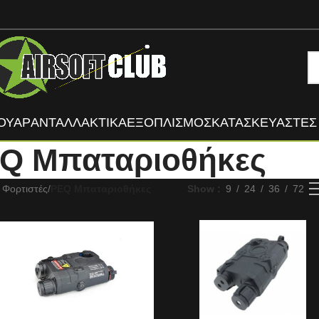
ΟΥΑΡ
ΑΝΤΑΛΛΑΚΤΙΚΑ
ΕΞΟΠΛΙΣΜΟΣ
ΚΑΤΑΣΚΕΥΑΣΤΈΣ
Q Μπαταριοθήκες
 Φορτιστές
/
PEQ Μπαταριοθήκες
Show
9
24
36
72