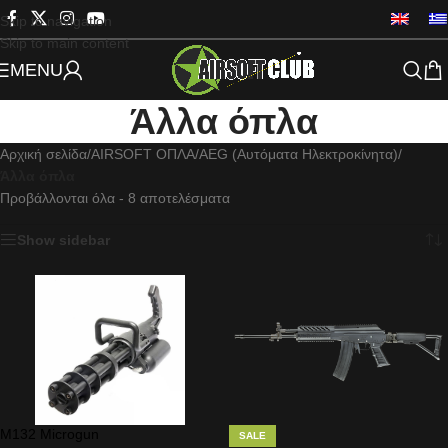
Skip to navigation
Skip to main content
MENU
Άλλα όπλα
Αρχική σελίδα
/
AIRSOFT ΟΠΛΑ
/
AEG (Αυτόματα Ηλεκτροκίνητα)
/
Άλλα όπλα
Προβάλλονται όλα - 8 αποτελέσματα
Show sidebar
M132 Microgun
SALE