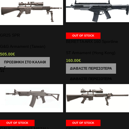
GR25 SPR
OUT OF STOCK
BERETTA ARX 160 Sportline
G&G Armament (Taiwan)
ST Armament (Hong Kong)
505.00
€
160.00
€
ΠΡΟΣΘΉΚΗ ΣΤΟ ΚΑΛΆΘΙ
ΔΙΑΒΆΣΤΕ ΠΕΡΙΣΣΌΤΕΡΑ
OUT OF STOCK
OUT OF STOCK
GALIL SAR (FULL METAL)
GR25 Sniper