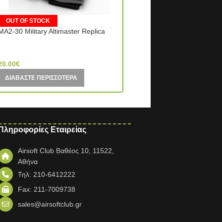
MOLLE Speed Threader
OUT OF STOCK
MA2-30 Military Altimaster Replica
Element (China)
Element (China)
3.50
€
20.00
€
ΠΡΟΣΘΉΚΗ ΣΤΟ ΚΑΛΆΘΙ
ΔΙΑΒΆΣΤΕ ΠΕΡΙΣΣΌΤΕΡΑ
Πληροφορίες Εταιρείας
Airsoft Club Βαθέος 10, 11522,
Αθήνα
Τηλ: 210-6412222
Fax: 211-7009738
sales@airsoftclub.gr