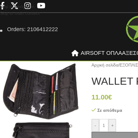
Skip to navigation
Skip to main content
Orders: 2106412222
AIRSOFT ΟΠΛΑ
ΑΞΕΣ
Αρχική σελίδα
/
ΕΞΟΠΛΙ
WALLET 
11.00
€
Σε απόθεμα
-
+