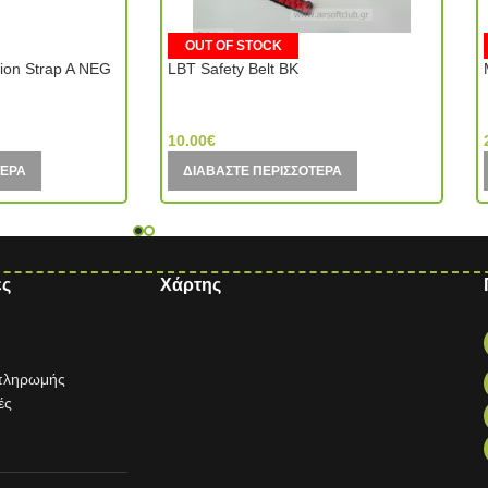
OUT OF STOCK
tion Strap A NEG
LBT Safety Belt BK
Element (China)
10.00
€
ΤΕΡΑ
ΔΙΑΒΆΣΤΕ ΠΕΡΙΣΣΌΤΕΡΑ
ες
Χάρτης
 πληρωμής
ές