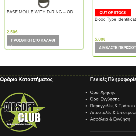
BASE MOLLE WITH D-RING – OD
OUT OF STOCK
Blood Type Identifica
Mil-Tec (Germany)
MIC (China)
2.50
€
5.00
€
ΠΡΟΣΘΉΚΗ ΣΤΟ ΚΑΛΆΘΙ
ΔΙΑΒΆΣΤΕ ΠΕΡΙΣΣΌ
Ωράριο Καταστήματος
Γενικές Πληροφορί
Όροι Χρήσης
Όροι Εγγύησης
Παραγγελίες & Τρόποι
Αποστολές & Επιστροφ
Ασφάλεια & Εγγύηση