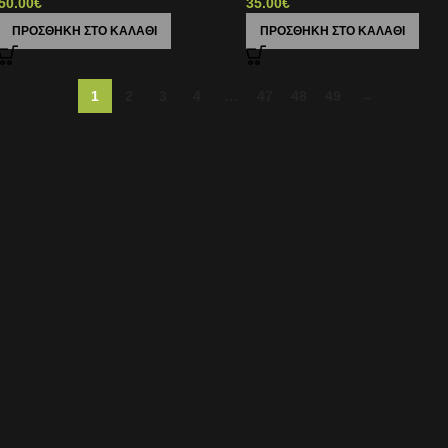
50.00
€
35.00
€
ΠΡΟΣΘΉΚΗ ΣΤΟ ΚΑΛΆΘΙ
ΠΡΟΣΘΉΚΗ ΣΤΟ ΚΑΛΆΘΙ
1
2
3
4
…
47
48
49
→