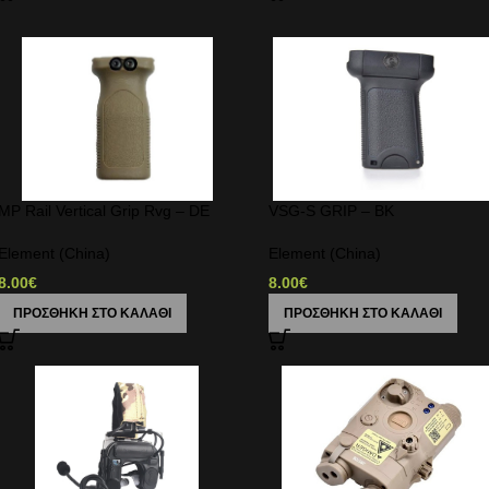
MP Rail Vertical Grip Rvg – DE
VSG-S GRIP – BK
Element (China)
Element (China)
8.00
€
8.00
€
ΠΡΟΣΘΉΚΗ ΣΤΟ ΚΑΛΆΘΙ
ΠΡΟΣΘΉΚΗ ΣΤΟ ΚΑΛΆΘΙ