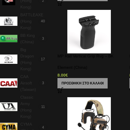
(Hong
2
Kong)
BATTLEAXE
(Hong
40
Kong)
BB King
3
(China)
Big
Dragon
MP Rail Vertical Grip Rvg – BK
17
(Hong
Element (China)
Kong)
8.00
€
CAA
Airsoft
3
ΠΡΟΣΘΉΚΗ ΣΤΟ ΚΑΛΆΘΙ
(Taiwan)
Classic
Army
11
(Hong
Kong)
CYMA
4