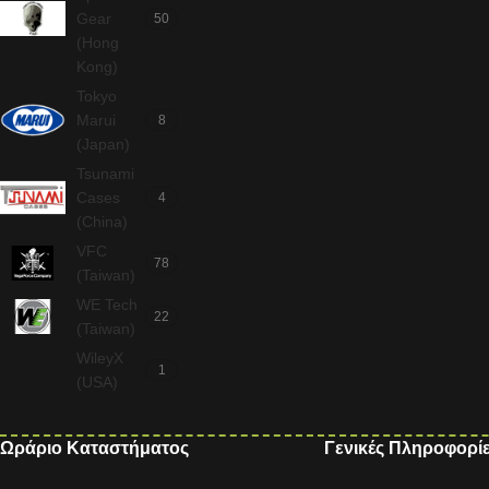
Gear
50
(Hong
Kong)
Tokyo
Marui
8
(Japan)
Tsunami
Cases
4
(China)
VFC
78
(Taiwan)
WE Tech
22
(Taiwan)
WileyX
1
(USA)
Ωράριο Καταστήματος
Γενικές Πληροφορί