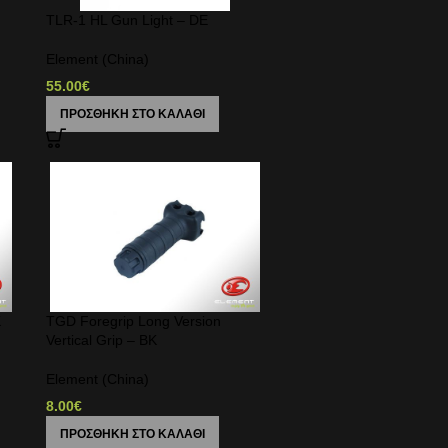
TLR-1 HL Gun Light – DE
Element (China)
55.00
€
ΠΡΟΣΘΉΚΗ ΣΤΟ ΚΑΛΆΘΙ
K
TGD Foregrip Long Version
Vertical Grip – BK
Element (China)
8.00
€
ΠΡΟΣΘΉΚΗ ΣΤΟ ΚΑΛΆΘΙ