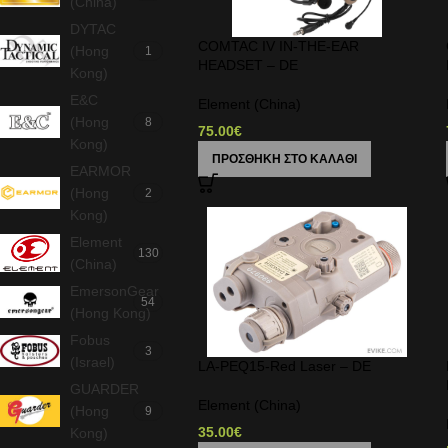
(China)
DYTAC
COMTAC IV IN-THE-EAR
(Hong
1
HEADSET – DE
Kong)
E&C
Element (China)
(Hong
8
75.00
€
Kong)
ΠΡΟΣΘΉΚΗ ΣΤΟ ΚΑΛΆΘΙ
EARMOR
(Hong
2
Kong)
Element
130
(China)
EmersonGear
54
(Hong Kong)
Fobus
3
(Israel)
LA-PEQ15-Red Laser – DE
GUARDER
Element (China)
(Hong
9
35.00
€
Kong)