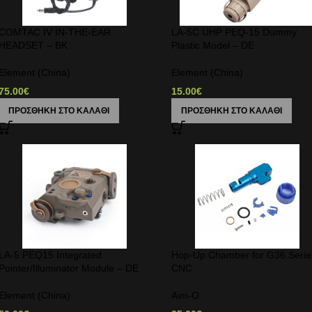
COMTAC IV IN-THE-EAR
LA-5C UHP PEQ-15 Dummy
HEADSET – BK
Plastic Model – DE
Element (China)
Element (China)
75.00
€
15.00
€
ΠΡΟΣΘΉΚΗ ΣΤΟ ΚΑΛΆΘΙ
ΠΡΟΣΘΉΚΗ ΣΤΟ ΚΑΛΆΘΙ
LA-5 PEQ15 Integrated
Hop-Up Chamber for G36 Serie
Pointer/Illuminator Module – DE
CNC
Element (China)
Aim-O