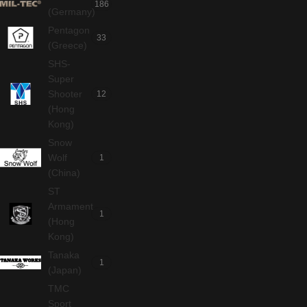
186
(Germany)
Pentagon
33
(Greece)
SHS-
Super
Shooter
12
(Hong
Kong)
Snow
Wolf
1
(China)
ST
Armament
1
(Hong
Kong)
Tanaka
1
(Japan)
TMC
Sport