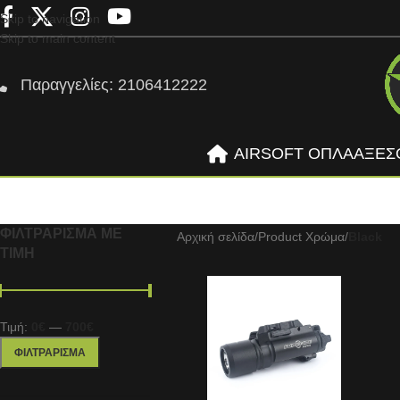
Skip to navigation
Skip to main content
Παραγγελίες: 2106412222
AIRSOFT ΟΠΛΑ
ΑΞΕΣ
ΦΙΛΤΡΆΡΙΣΜΑ ΜΕ
Αρχική σελίδα
/
Product Χρώμα
/
Black
ΤΙΜΉ
Τιμή:
0€
—
700€
ΦΙΛΤΡΆΡΙΣΜΑ