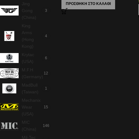
Jing
ΠΡΟΣΘΉΚΗ ΣΤΟ ΚΑΛΆΘΙ
Gong
3
(China)
King
Arms
4
(Hong
Kong)
Krytac
6
(USA)
M.F.H
12
(Germany)
MadBull
1
(Taiwan)
Mechanix
Wear
15
(USA)
MIC
146
(China)
Mil-Tec