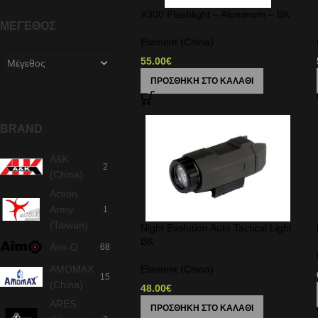
X300 Flashlight – Aluminum – BK
ΜΈΓΕΘΟΣ
Element (China)
55.00
€
Μέγεθος
ΠΡΟΣΘΉΚΗ ΣΤΟ ΚΑΛΆΘΙ
BRAND
A&K
2
(China)
Action
Army
1
(Taiwan)
Night Evolution Auto Tactical Light
BK
Aim-O
68
AMOMAX
Element (China)
15
(China)
48.00
€
ARES
ΠΡΟΣΘΉΚΗ ΣΤΟ ΚΑΛΆΘΙ