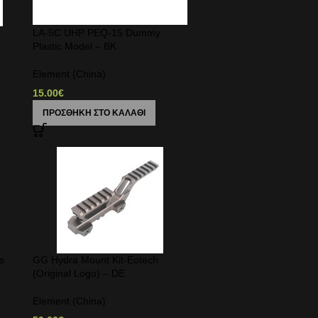
LA-5C UHP PEQ-15 Dummy
Plastic Model – BK
Element (China)
15.00
€
ΠΡΟΣΘΉΚΗ ΣΤΟ ΚΑΛΆΘΙ
s
GG Hydra Mount Kit-Eotech
(Original Logo) – DE
Element (China)