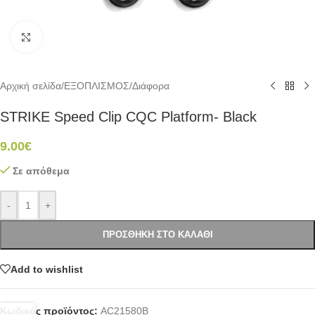
Click to enlarge
Αρχική σελίδα
/
ΕΞΟΠΛΙΣΜΟΣ
/
Διάφορα
STRIKE Speed Clip CQC Platform- Black
9.00
€
Σε απόθεμα
-
+
ΠΡΟΣΘΉΚΗ ΣΤΟ ΚΑΛΆΘΙ
Add to wishlist
Κωδικός προϊόντος:
AC21580B