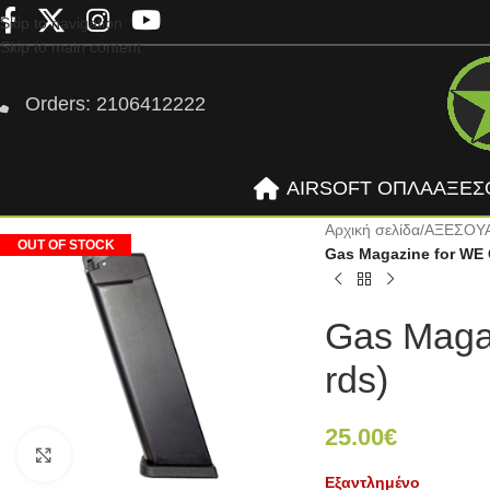
Skip to navigation
Skip to main content
Orders: 2106412222
AIRSOFT ΟΠΛΑ
ΑΞΕΣ
Αρχική σελίδα
/
ΑΞΕΣΟΥ
OUT OF STOCK
Gas Magazine for WE 
Gas Maga
rds)
25.00
€
Click to enlarge
Εξαντλημένο