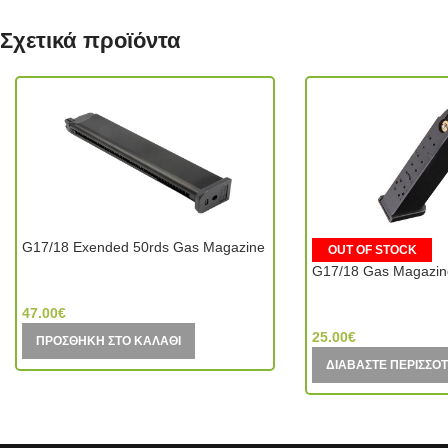
Σχετικά προϊόντα
G17/18 Exended 50rds Gas Magazine
OUT OF STOCK
G17/18 Gas Magazin
WE Tech (Taiwan)
WE Tech (Taiwan)
47.00
€
25.00
€
ΠΡΟΣΘΉΚΗ ΣΤΟ ΚΑΛΆΘΙ
ΔΙΑΒΆΣΤΕ ΠΕΡΙΣΣΌ