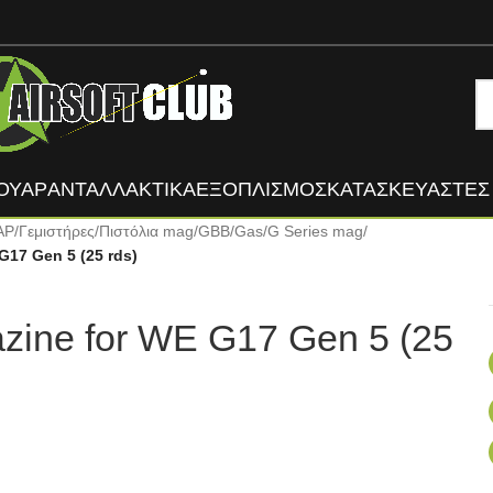
ΟΥΑΡ
ΑΝΤΑΛΛΑΚΤΙΚΑ
ΕΞΟΠΛΙΣΜΟΣ
ΚΑΤΑΣΚΕΥΑΣΤΈΣ
ΑΡ
/
Γεμιστήρες
/
Πιστόλια mag
/
GBB/Gas
/
G Series mag
/
G17 Gen 5 (25 rds)
zine for WE G17 Gen 5 (25