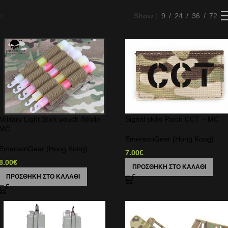
m
Show
9
24
36
72
Military Light Stick pouch /Molle -
Signal skills Patch CCT – MC
MC
EmersonGear (Hong Kong)
EmersonGear (Hong Kong)
7.00
€
8.00
€
ΠΡΟΣΘΉΚΗ ΣΤΟ ΚΑΛΆΘΙ
ΠΡΟΣΘΉΚΗ ΣΤΟ ΚΑΛΆΘΙ