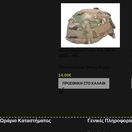
MICH Helmet Cover For MICH
2001 – MC
EmersonGear (Hong Kong)
14.00
€
ΠΡΟΣΘΉΚΗ ΣΤΟ ΚΑΛΆΘΙ
Ωράριο Καταστήματος
Γενικές Πληροφορί