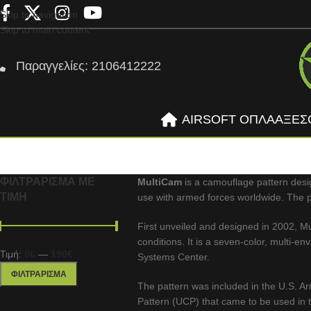
Skip to navigation
Skip to main content
Παραγγελίες: 2106412222
AIRSOFT ΟΠΛΑ
ΑΞΕΣ
ΦΙΛΤΡΆΡΙΣΜΑ ΜΕ
MultiCam
is a camouflage pattern desig
ΤΙΜΉ
use with armed forces worldwide. The pat
First unveiled and designed in 2002, Mu
conditions. It is a seven-color, multi-
Τιμή:
0€
—
190€
Systems Center.
ΦΙΛΤΡΆΡΙΣΜΑ
The pattern was included in the U.S. A
Pattern (UCP) that came to be used in