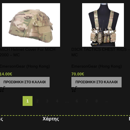
MICH Helmet Cover For MICH
D3CR TACTICS CHEST RIGS 
2000 – MC
MC
EmersonGear (Hong Kong)
EmersonGear (Hong Kong)
14.00
€
70.00
€
ΠΡΟΣΘΉΚΗ ΣΤΟ ΚΑΛΆΘΙ
ΠΡΟΣΘΉΚΗ ΣΤΟ ΚΑΛΆΘΙ
1
2
3
4
…
6
7
8
→
ες
Χάρτης