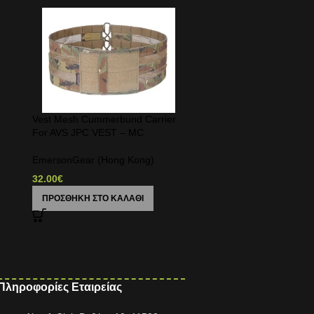
–
Vest Mesh Cummerbund Carrier
For AVS JPC VEST – MC
EmersonGear (Hong Kong)
32.00
€
ΠΡΟΣΘΉΚΗ ΣΤΟ ΚΑΛΆΘΙ
Πληροφορίες Εταιρείας