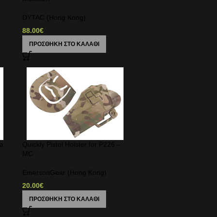
DYTAC (Hong Kong)
88.00
€
ΠΡΟΣΘΉΚΗ ΣΤΟ ΚΑΛΆΘΙ
ta
Quickly Pistol Holster for P226 –
MC
EmersonGear (Hong Kong)
20.00
€
ΠΡΟΣΘΉΚΗ ΣΤΟ ΚΑΛΆΘΙ