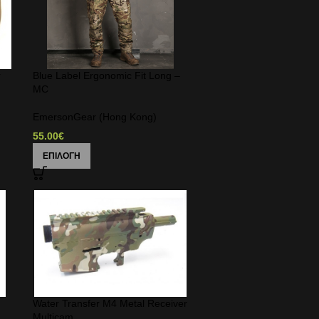
r
Blue Label Ergonomic Fit Long –
MC
EmersonGear (Hong Kong)
55.00
€
ΕΠΙΛΟΓΉ
Water Transfer M4 Metal Receiver
Multicam