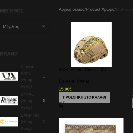
Αρχική σελίδα
/
Product Χρώμα
/
Multica
ΜΈΓΕΘΟΣ
Μέγεθος
BRAND
Classic
FAST Helmet Cover – MC
Army
1
(Hong
Element (China)
Kong)
15.00
€
DYTAC
ΠΡΟΣΘΉΚΗ ΣΤΟ ΚΑΛΆΘΙ
(Hong
5
Kong)
EARMOR
(Hong
1
Kong)