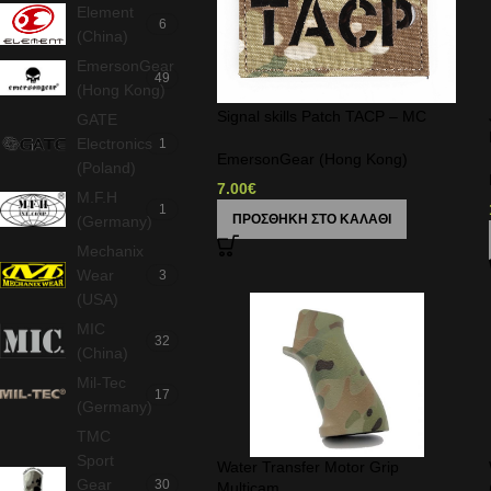
Element
6
(China)
EmersonGear
49
(Hong Kong)
Signal skills Patch TACP – MC
GATE
Electronics
1
EmersonGear (Hong Kong)
(Poland)
7.00
€
M.F.H
1
ΠΡΟΣΘΉΚΗ ΣΤΟ ΚΑΛΆΘΙ
(Germany)
Mechanix
Wear
3
(USA)
MIC
32
(China)
Mil-Tec
17
(Germany)
TMC
Sport
Water Transfer Motor Grip
Gear
30
Multicam