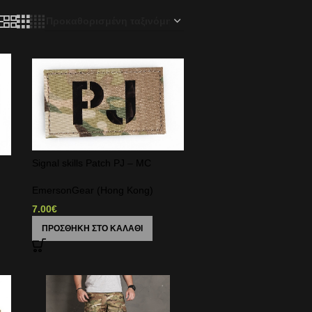
Signal skills Patch PJ – MC
EmersonGear (Hong Kong)
7.00
€
ΠΡΟΣΘΉΚΗ ΣΤΟ ΚΑΛΆΘΙ