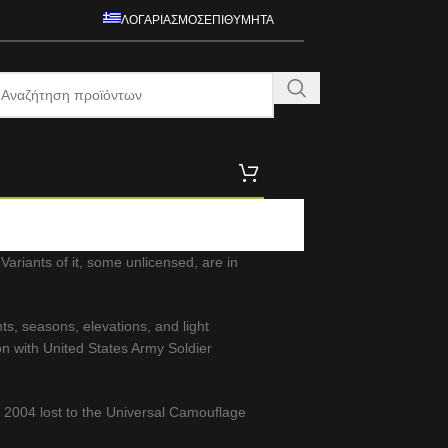
ΛΟΓΑΡΙΑΣΜΌΣ
ΕΠΙΘΥΜΗΤΆ
ariants of it, some unlicensed, are in
s, seasons, elevations, and light
on with United States Army Soldier
 2004 lost to the Universal Camouflage