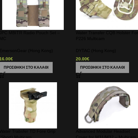
JPC MBITR Radio Pouch Set –
Water Transfer CQB Holster Fo
MC
P226 Multicam
EmersonGear (Hong Kong)
DYTAC (Hong Kong)
16.00
€
20.00
€
ΠΡΟΣΘΉΚΗ ΣΤΟ ΚΑΛΆΘΙ
ΠΡΟΣΘΉΚΗ ΣΤΟ ΚΑΛΆΘΙ
Water Trabsfer TD Fore Grip
Advanced Modular Headset
(Short) Multicam
Cover for M31/M32 – Multicam