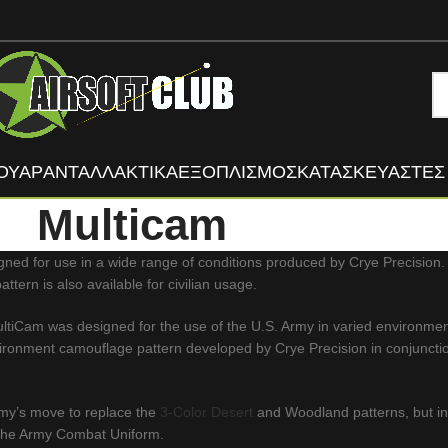
ΟΥΑΡ
ΑΝΤΑΛΛΑΚΤΙΚΑ
ΕΞΟΠΛΙΣΜΟΣ
ΚΑΤΑΣΚΕΥΑΣΤΈΣ
Multicam
ned for use in a wide range of conditions produced by Crye Precision. V
tern is also available for civilian usage.
ltiCam was designed for the use of the U.S. Army in varied environment
environment camouflage pattern developed by Crye Precision in conjuncti
rmy’s move to replace the
3-Color Desert
and Woodland patterns, but in
 the Army Combat Uniform.