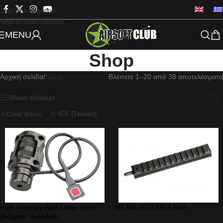
Skip to navigation
Skip to main content
MENU
Shop
Αρχική σελίδα
/
Shop
Βλέπετε 1–20 από 38 αποτελέσματα
Show sidebar
ICS (Taiwan)
Clear filters
High Intensity Red Laser Sight
SG MIL STD 1913 Rail
(Adapter Included)