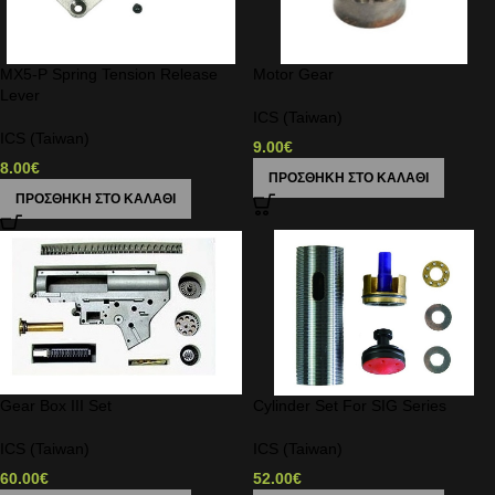
MX5-P Spring Tension Release
Motor Gear
Lever
ICS (Taiwan)
ICS (Taiwan)
9.00
€
8.00
€
ΠΡΟΣΘΉΚΗ ΣΤΟ ΚΑΛΆΘΙ
ΠΡΟΣΘΉΚΗ ΣΤΟ ΚΑΛΆΘΙ
Gear Box III Set
Cylinder Set For SIG Series
ICS (Taiwan)
ICS (Taiwan)
60.00
€
52.00
€