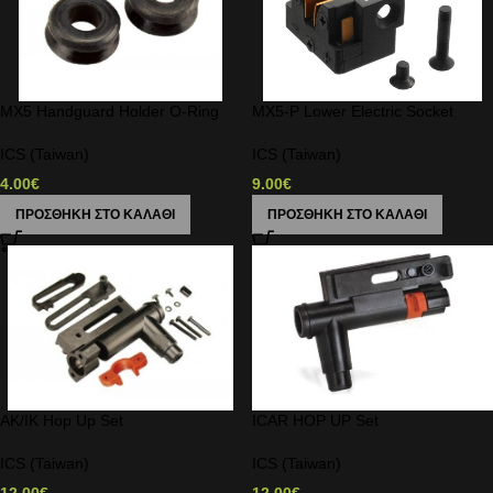
MX5 Handguard Holder O-Ring
MX5-P Lower Electric Socket
ICS (Taiwan)
ICS (Taiwan)
4.00
€
9.00
€
ΠΡΟΣΘΉΚΗ ΣΤΟ ΚΑΛΆΘΙ
ΠΡΟΣΘΉΚΗ ΣΤΟ ΚΑΛΆΘΙ
AK/IK Hop Up Set
ICAR HOP UP Set
ICS (Taiwan)
ICS (Taiwan)