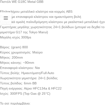
Πιστόλι WE G18C Metal GBB
Εξολοκλήρου μεταλλικό κλείστρο και κορμός ABS
Πιστόλι με επαναφορά κλείστρου και ημιαυτόματη βολή
Εξαιρετικά ομαλή παλινδρόμηση κλείστρου με ρεαλιστικό μεταλλικό ήχο
Γεμιστήρας μεγάλης χωρητικότητας 24+1 βολίδων (μπορεί να δεχθεί το
γεμιστήρα G17 της Tokyo Marui)
Μεγάλη ισχύς 300fps
Βάρος: (gram) 800
Κύριος χρωματισμός: Μαύρο
Μήκος: 200mm
Μήκος κάννης: ~90mm
Επαναφορά κλείστρου: Ναι
Τύπος βολής: Ημιαυτόματη/Full Auto
Χωρητικότητα γεμιστήρα: 24+1 βολίδες
Τύπος βολίδας: 6mm BB
Πηγή ενέργειας: Αέριο HFC134a & HFC22
Ισχύς: 300FPS (Top Gas @ 25°C)
Το σετ περιλαμβάνει: