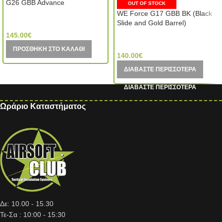
G26 GBB Advance
OUT OF STOCK
WE Force G17 GBB BK (Black
Tokyo Marui (Japan)
Slide and Gold Barrel)
145.00
€
WE Tech (Taiwan)
ΠΡΟΣΘΉΚΗ ΣΤΟ ΚΑΛΆΘΙ
140.00
€
ΔΙΑΒΆΣΤΕ ΠΕΡΙΣΣΌΤΕΡΑ
Ωράριο Καταστήματος
Δε: 10.00 - 15.30
Τε-Σα : 10:00 - 15:30