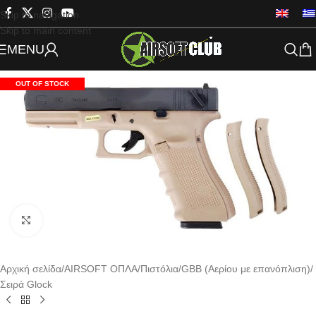
Skip to navigation
Skip to main content
MENU
OUT OF STOCK
Click to enlarge
Αρχική σελίδα
/
AIRSOFT ΟΠΛΑ
/
Πιστόλια
/
GBB (Αερίου με επανόπλιση)
/
Σειρά Glock