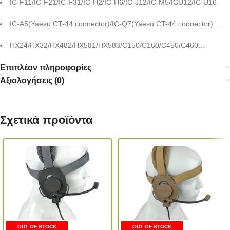
IC-F11/IC-F21/IC-F31/IC-H2/IC-H6/IC-J12/IC-M5/ICU12/IC-U16
IC-A5(Yaesu CT-44 connector)/IC-Q7(Yaesu CT-44 connector)…
HX24/HX32/HX482/HX581/HX583/C150/C160/C450/C460…
Επιπλέον πληροφορίες
Αξιολογήσεις (0)
Σχετικά προϊόντα
OUT OF STOCK
OUT OF STOCK