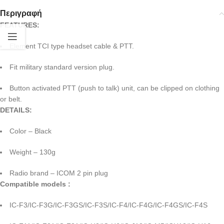
Περιγραφή
FEATURES:
Element TCI type headset cable & PTT.
Fit military standard version plug.
Button activated PTT (push to talk) unit, can be clipped on clothing
or belt.
DETAILS:
Color – Black
Weight – 130g
Radio brand – ICOM 2 pin plug
Compatible models :
IC-F3/IC-F3G/IC-F3GS/IC-F3S/IC-F4/IC-F4G/IC-F4GS/IC-F4S