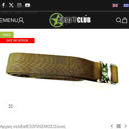
Skip to navigation
Skip to main content
MENU
SALE
OUT OF STOCK
Click to enlarge
Αρχική σελίδα
/
ΕΞΟΠΛΙΣΜΟΣ
/
Ζώνες