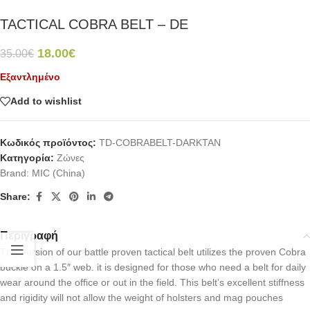
TACTICAL COBRA BELT – DE
18.00
€
35.00
€
Εξαντλημένο
Add to wishlist
Κωδικός προϊόντος:
TD-COBRABELT-DARKTAN
Κατηγορία:
Ζώνες
Brand:
MIC (China)
Share:
Περιγραφή
This version of our battle proven tactical belt utilizes the proven Cobra
buckle on a 1.5″ web. it is designed for those who need a belt for daily
wear around the office or out in the field. This belt’s excellent stiffness
and rigidity will not allow the weight of holsters and mag pouches