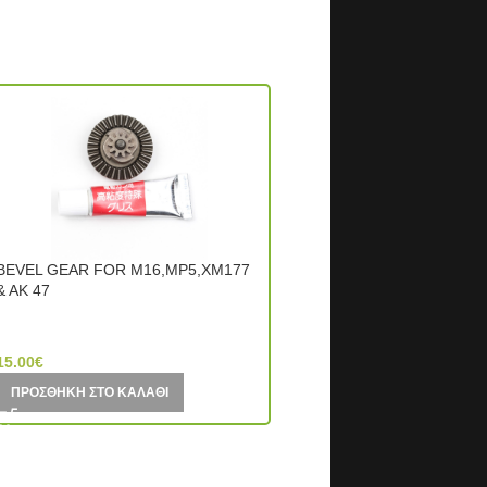
BEVEL GEAR FOR M16,MP5,XM177
Gear Set
& AK 47
ICS (Taiwan)
Tokyo Marui (Japan)
35.00
€
15.00
€
ΠΡΟΣΘΉΚΗ ΣΤΟ ΚΑΛΆΘΙ
ΠΡΟΣΘΉΚΗ ΣΤΟ ΚΑΛΆΘΙ