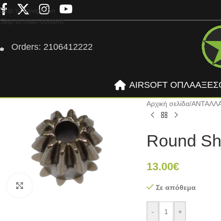
Skip to navigation
Skip to main content
Orders: 2106412222
AIRSOFT ΟΠΛΑ
ΑΞΕΣ
Αρχική σελίδα
/
ΑΝΤΑΛΛ
Round Sha
13.00
€
Click to enlarge
Σε απόθεμα
-
+