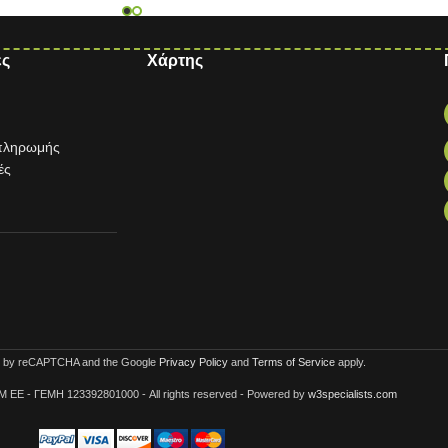
ες
Χάρτης
 πληρωμής
ές
ted by reCAPTCHA and the Google
Privacy Policy
and
Terms of Service
apply.
IM EE - ΓΕΜΗ 123392801000 - All rights reserved - Powered by
w3specialists.com