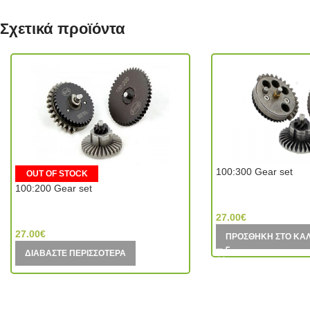
Σχετικά προϊόντα
100:300 Gear set
OUT OF STOCK
100:200 Gear set
SHS- Super Shooter 
SHS- Super Shooter (Hong Kong)
27.00
€
27.00
€
ΠΡΟΣΘΉΚΗ ΣΤΟ ΚΑ
ΔΙΑΒΆΣΤΕ ΠΕΡΙΣΣΌΤΕΡΑ