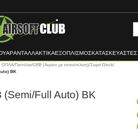
ΟΥΑΡ
ΑΝΤΑΛΛΑΚΤΙΚΑ
ΕΞΟΠΛΙΣΜΟΣ
ΚΑΤΑΣΚΕΥΑΣΤΈΣ
T ΟΠΛΑ
/
Πιστόλια
/
GBB (Αερίου με επανόπλιση)
/
Σειρά Glock
/
Auto) BK
(Semi/Full Auto) BK