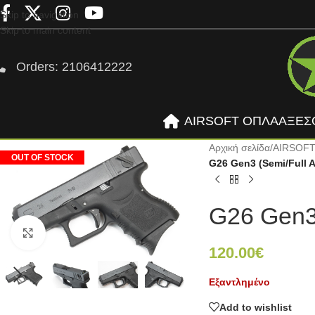
Skip to navigation
Skip to main content
Orders: 2106412222
AIRSOFT ΟΠΛΑ
ΑΞΕΣ
Αρχική σελίδα
/
AIRSOF
OUT OF STOCK
G26 Gen3 (Semi/Full 
G26 Gen3 
Click to enlarge
120.00
€
Εξαντλημένο
Add to wishlist