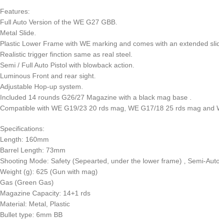
Features:
Full Auto Version of the WE G27 GBB.
Metal Slide.
Plastic Lower Frame with WE marking and comes with an extended slid
Realistic trigger finction same as real steel.
Semi / Full Auto Pistol with blowback action.
Luminous Front and rear sight.
Adjustable Hop-up system.
Included 14 rounds G26/27 Magazine with a black mag base .
Compatible with WE G19/23 20 rds mag, WE G17/18 25 rds mag and 
Specifications:
Length: 160mm
Barrel Length: 73mm
Shooting Mode: Safety (Sepearted, under the lower frame) , Semi-Auto
Weight (g): 625 (Gun with mag)
Gas (Green Gas)
Magazine Capacity: 14+1 rds
Material: Metal, Plastic
Bullet type: 6mm BB