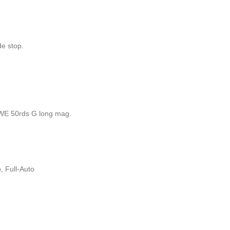
e stop.
WE 50rds G long mag.
, Full-Auto