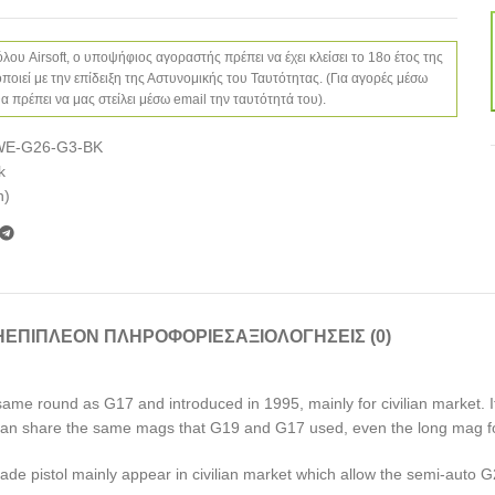
λου Airsoft, ο υποψήφιος αγοραστής πρέπει να έχει κλείσει το 18ο έτος της
τοποιεί με την επίδειξη της Αστυνομικής του Ταυτότητας. (Για αγορές μέσω
 πρέπει να μας στείλει μέσω email την ταυτότητά του).
WE-G26-G3-BK
k
n)
Ή
ΕΠΙΠΛΈΟΝ ΠΛΗΡΟΦΟΡΊΕΣ
ΑΞΙΟΛΟΓΉΣΕΙΣ (0)
ame round as G17 and introduced in 1995, mainly for civilian market. I
It can share the same mags that G19 and G17 used, even the long mag 
made pistol mainly appear in civilian market which allow the semi-auto G2