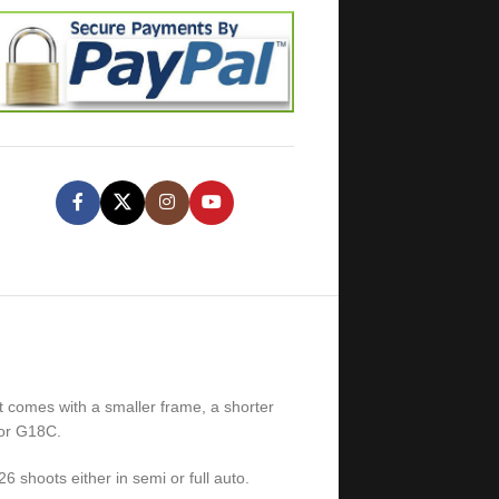
t comes with a smaller frame, a shorter
for G18C.
6 shoots either in semi or full auto.