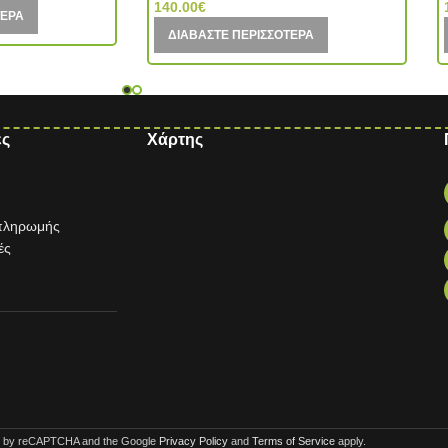
140.00
€
ΤΕΡΑ
ΔΙΑΒΆΣΤΕ ΠΕΡΙΣΣΌΤΕΡΑ
ες
Χάρτης
 πληρωμής
ές
ted by reCAPTCHA and the Google
Privacy Policy
and
Terms of Service
apply.