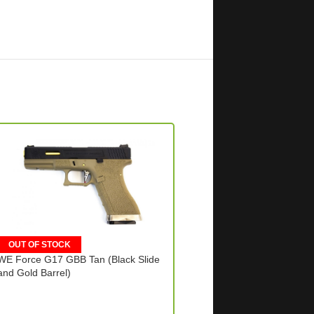
OUT OF STOCK
OUT OF STOCK
WE Force G17 GBB Tan (Black Slide
WE G17 Gen4 GBB (Tan)
and Gold Barrel)
WE Tech (Taiwan)
WE Tech (Taiwan)
130.00
€