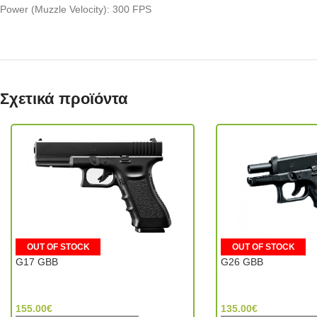
Power (Muzzle Velocity): 300 FPS
Σχετικά προϊόντα
OUT OF STOCK
OUT OF STOCK
G17 GBB
G26 GBB
Tokyo Marui (Japan)
Tokyo Marui (Japan)
155.00
€
135.00
€