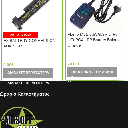
Flame M3E 6.6V/9.9V Li-Fe
OUT OF STOCK
LiFePO4 LFP Battery Balance
EX BATTERY CONVERSION
Charge
ADAPTER
FireFox (China)
Tokyo Marui (Japan)
20.00
€
8.00
€
ΠΡΟΣΘΉΚΗ ΣΤΟ ΚΑΛΆΘΙ
ΔΙΑΒΆΣΤΕ ΠΕΡΙΣΣΌΤΕΡΑ
Ωράριο Καταστήματος