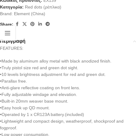
Κωδικός προϊόντος:
EX139
Κατηγορία:
Red dots (ρέπλικα)
Brand:
Element (China)
Share:
Περιγραφή
FEATURES:
•Made by aluminum alloy metal with black anodized finish.
•Truly pistol size red and green dot sight.
•10 levels brightness adjustment for red and green dot.
•Parallax free.
•Anti-glare reflective coating on front lens.
•Fully adjustable windage and elevation.
•Built-in 20mm weaver base mount.
•Easy hook up QD mount.
•Operated by 1 x CR123A battery.(included)
•Lightweight and compact design, weatherproof, shockproof and
fogproof.
•Low power consumption.