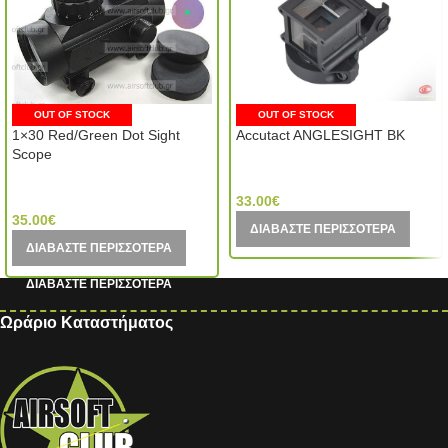
OUT OF STOCK
OUT OF STOCK
1×30 Red/Green Dot Sight
Accutact ANGLESIGHT BK
Scope
Element (China)
MIC (China)
33.00
€
35.00
€
ΔΙΑΒΆΣΤΕ ΠΕΡΙΣΣΌΤΕΡΑ
ΔΙΑΒΆΣΤΕ ΠΕΡΙΣΣΌΤΕΡΑ
Ωράριο Καταστήματος