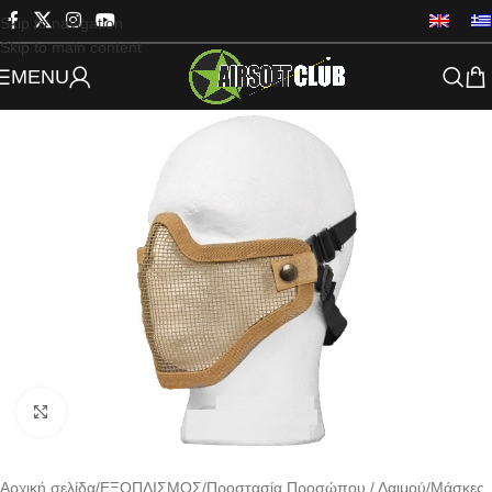
Skip to navigation
Skip to main content
MENU
Click to enlarge
Αρχική σελίδα
/
ΕΞΟΠΛΙΣΜΟΣ
/
Προστασία Προσώπου / Λαιμού
/
Μάσκες